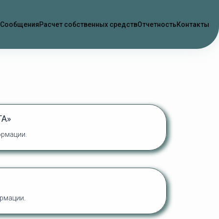
Сообщения
Расчет собственных средств
Отчетность
Контакты
ТА»
ормации
.
ормации
.