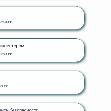
ормации
.
 инвестором
ормации
.
ации.
ной безопасности